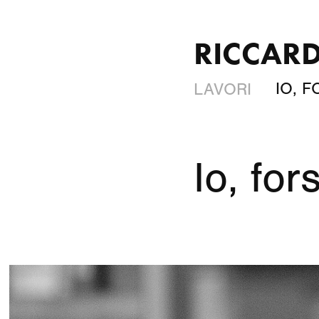
RICCARD
IO, 
LAVORI
Io, for