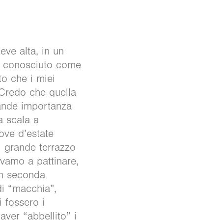
eve alta, in un
 e conosciuto come
to che i miei
. Credo che quella
rande importanza
a scala a
dove d’estate
l grande terrazzo
vamo a pattinare,
in seconda
di “macchia”,
 fossero i
aver “abbellito” i