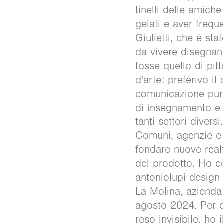
tinelli delle amich
gelati e aver frequ
Giulietti, che è s
da vivere disegnand
fosse quello di pit
d'arte: preferivo il
comunicazione pur 
di insegnamento e l
tanti settori diversi
Comuni, agenzie e g
fondare nuove realt
del prodotto. Ho c
antoniolupi design 
La Molina, azienda 
agosto 2024. Per q
reso invisibile, ho