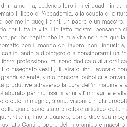
e di mia nonna, cedendo loro i miei quadri in cam
entato il liceo e l'Accademia, alla scuola di pittu
tato per me in quegli anni, un padre e un maestro
o per tutta la vita. Ho fatto mostre, pensando c
tore, poi ho capito che la mia vita non era quella 
 contatto con il mondo del lavoro, con l'industria,
continuando a dipingere e a considerarmi un "pi
ibera professione, mi sono dedicato alla grafica
. Ho disegnato vestiti, illustrato libri, lavorato co
randi aziende, vinto concorsi pubblici e privati.
à produttive attraverso la cura dell'immagine e 
ollaborato per moltissimi anni all'immagine e al
e creato immagine, storia, visioni e molti prodot
della quale sono stato direttore artistico dalla 
uarant'anni, fino a quando, come dice sua moglie
 illustrato Canti e opere del mio amico e maestro 