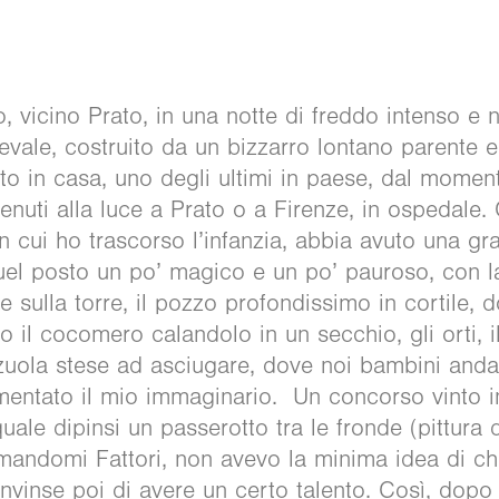
 vicino Prato, in una notte di freddo intenso e n
ievale, costruito da un bizzarro lontano parente
to in casa, uno degli ultimi in paese, dal momen
venuti alla luce a Prato o a Firenze, in ospedale
in cui ho trascorso l’infanzia, abbia avuto una g
uel posto un po’ magico e un po’ pauroso, con l
re sulla torre, il pozzo profondissimo in cortile, 
 il cocomero calandolo in un secchio, gli orti, i
zuola stese ad asciugare, dove noi bambini anda
mentato il mio immaginario. Un concorso vinto 
quale dipinsi un passerotto tra le fronde (pittura 
mandomi Fattori, non avevo la minima idea di chi
nvinse poi di avere un certo talento. Così, dopo 