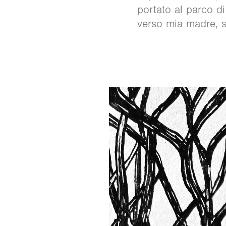
portato al parco di
verso mia madre, s