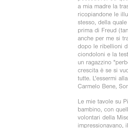
a mia madre la tras
ricopiandone le ill
stesso, della qual
prima di Freud (ta
anche per me si trat
dopo le ribellioni 
ciondoloni e la tes
un ragazzino "perb
crescita è se si vu
tutte. L'essermi all
Carmelo Bene, Son
Le mie tavole su Pi
bambino, con quelle
volontari della Mis
impressionavano, i