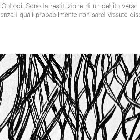
 Collodi. Sono la restituzione di un debito verso
enza i quali probabilmente non sarei vissuto di