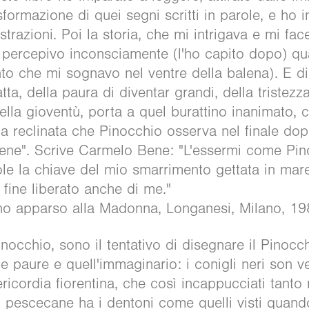
formazione di quei segni scritti in parole, e ho i
ustrazioni. Poi la storia, che mi intrigava e mi f
e percepivo inconsciamente (l'ho capito dopo) qu
nto che mi sognavo nel ventre della balena). E di
ta, della paura di diventar grandi, della tristezza
della gioventù, porta a quel burattino inanimato, 
ta reclinata che Pinocchio osserva nel finale do
ene". Scrive Carmelo Bene: "L'essermi come Pinoc
ole la chiave del mio smarrimento gettata in mar
a fine liberato anche di me."
o apparso alla Madonna, Longanesi, Milano, 19
nocchio, sono il tentativo di disegnare il Pinoc
 paure e quell'immaginario: i conigli neri son ve
ericordia fiorentina, che così incappucciati tanto
l pescecane ha i dentoni come quelli visti quan