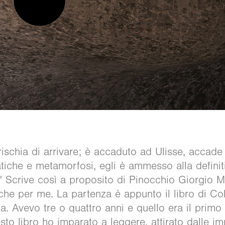
rischia di arrivare; è accaduto ad Ulisse, accad
iche e metamorfosi, egli è ammesso alla definiti
 Scrive così a proposito di Pinocchio Giorgio Ma
nche per me. La partenza è appunto il libro di Co
a. Avevo tre o quattro anni e quello era il primo
to libro ho imparato a leggere, attirato dalle i