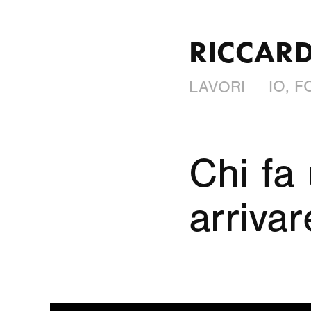
RICCARD
IO, 
LAVORI
Chi fa 
arrivar