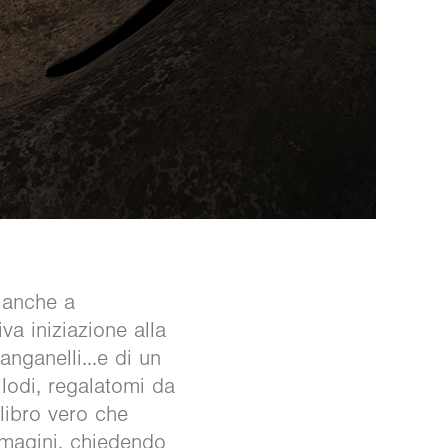
e anche a
va iniziazione alla
nganelli...e di un
llodi, regalatomi da
 libro vero che
mmagini, chiedendo