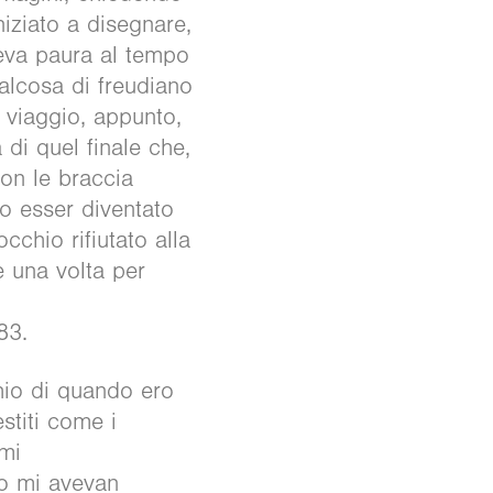
niziato a disegnare,
aceva paura al tempo
alcosa di freudiano
 viaggio, appunto,
 di quel finale che,
con le braccia
po esser diventato
chio rifiutato alla
e una volta per
83.
chio di quando ero
stiti come i
 mi
do mi avevan