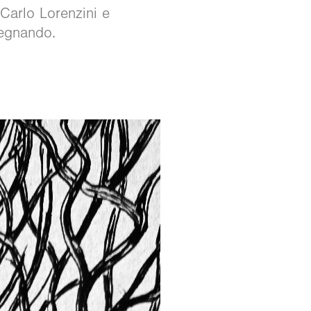
 Carlo Lorenzini e
segnando.